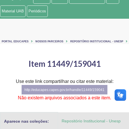
Ministério de Minas e Energia
Material UAB
Periódicos
Ministério da Ciência, Tecnologia, Inovações e Comunicações
Ministério do Meio Ambiente
PORTAL EDUCAPES
NOSSOS PARCEIROS
REPOSITÓRIO INSTITUCIONAL - UNESP
Ministério do Turismo
Ministério do Desenvolvimento Regional
Item 11449/159041
Controladoria-Geral da União
Use este link compartilhar ou citar este material:
Ministério da Mulher, da Família e dos Direitos Humanos
http://educapes.capes.gov.br/handle/11449/159041
Secretaria-Geral
Não existem arquivos associados a este item.
Secretaria de Governo
Repositório Institucional - Unesp
Aparece nas coleções:
Gabinete de Segurança Institucional