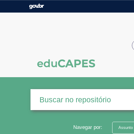
Casa Civil
Ministério da Justiça e
Segurança Pública
Ministério da Agricultura,
Ministério da Educação
Pecuária e Abastecimento
Ministério do Meio Ambiente
Ministério do Turismo
Secretaria de Governo
Gabinete de Segurança
Institucional
Navegar por:
Assunto