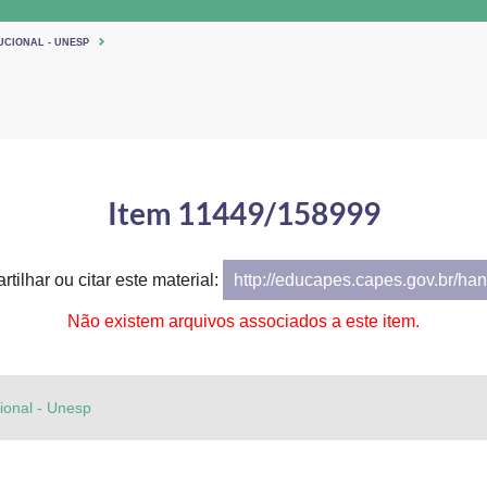
UCIONAL - UNESP
Item 11449/158999
tilhar ou citar este material:
http://educapes.capes.gov.br/h
Não existem arquivos associados a este item.
cional - Unesp