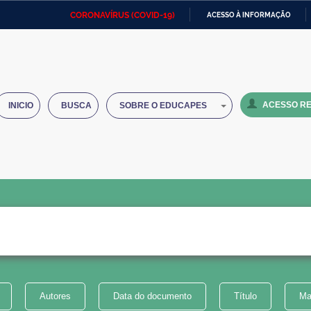
CORONAVÍRUS (COVID-19)
ACESSO À INFORMAÇÃO
Ministério da Defesa
Ministério das Relações
Mini
IR
Exteriores
PARA
O
Ministério da Cidadania
Ministério da Saúde
Mini
CONTEÚDO
ACESSO RE
INICIO
BUSCA
SOBRE O EDUCAPES
Ministério do Desenvolvimento
Controladoria-Geral da União
Minis
Regional
e do
Advocacia-Geral da União
Banco Central do Brasil
Plana
Autores
Data do documento
Título
Ma