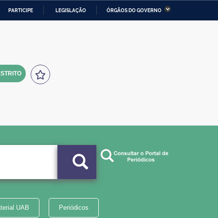
PARTICIPE
LEGISLAÇÃO
ÓRGÃOS DO GOVERNO
stério da Economia
Ministério da Infraestrutura
stério de Minas e Energia
Ministério da Ciência,
Tecnologia, Inovações e
Comunicações
STRITO
tério da Mulher, da Família
Secretaria-Geral
s Direitos Humanos
lto
terial UAB
Periódicos