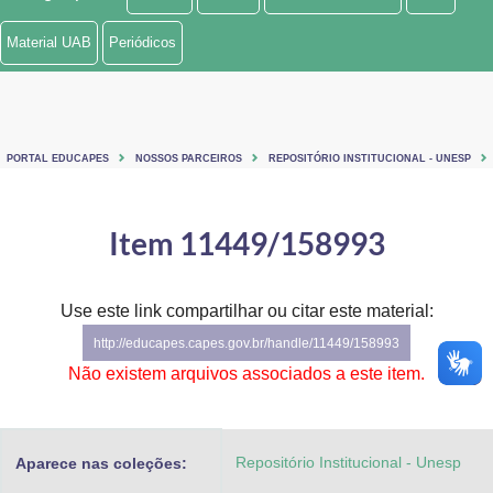
Ministério de Minas e Energia
Material UAB
Periódicos
Ministério da Ciência, Tecnologia, Inovações e Comunicações
Ministério do Meio Ambiente
PORTAL EDUCAPES
NOSSOS PARCEIROS
REPOSITÓRIO INSTITUCIONAL - UNESP
Ministério do Turismo
Ministério do Desenvolvimento Regional
Item 11449/158993
Controladoria-Geral da União
Use este link compartilhar ou citar este material:
Ministério da Mulher, da Família e dos Direitos Humanos
http://educapes.capes.gov.br/handle/11449/158993
Secretaria-Geral
Não existem arquivos associados a este item.
Secretaria de Governo
Repositório Institucional - Unesp
Aparece nas coleções:
Gabinete de Segurança Institucional