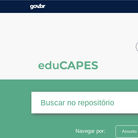
Casa Civil
Ministério da Justiça e
Segurança Pública
Ministério da Agricultura,
Ministério da Educação
Pecuária e Abastecimento
Ministério do Meio Ambiente
Ministério do Turismo
Secretaria de Governo
Gabinete de Segurança
Institucional
Navegar por:
Assunto