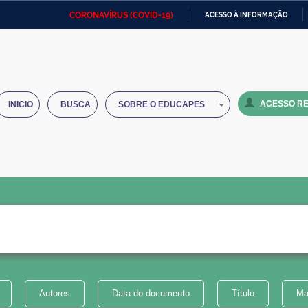
CORONAVÍRUS (COVID-19)
ACESSO À INFORMAÇÃO
Ministério da Defesa
Ministério das Relações
Mini
IR
Exteriores
PARA
O
Ministério da Cidadania
Ministério da Saúde
Mini
CONTEÚDO
ACESSO RE
INICIO
BUSCA
SOBRE O EDUCAPES
Ministério do Desenvolvimento
Controladoria-Geral da União
Minis
Regional
e do
Advocacia-Geral da União
Banco Central do Brasil
Plana
Autores
Data do documento
Título
Ma