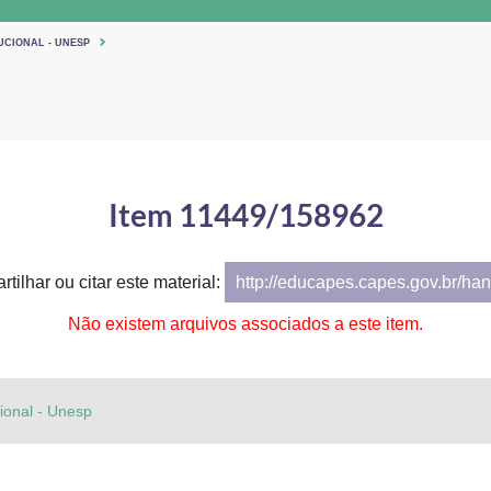
UCIONAL - UNESP
Item 11449/158962
tilhar ou citar este material:
http://educapes.capes.gov.br/h
Não existem arquivos associados a este item.
cional - Unesp