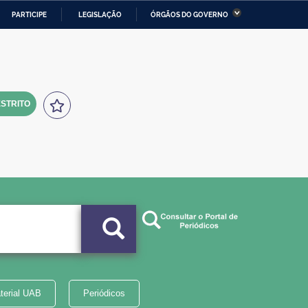
PARTICIPE
LEGISLAÇÃO
ÓRGÃOS DO GOVERNO
stério da Economia
Ministério da Infraestrutura
stério de Minas e Energia
Ministério da Ciência,
Tecnologia, Inovações e
Comunicações
STRITO
tério da Mulher, da Família
Secretaria-Geral
s Direitos Humanos
lto
terial UAB
Periódicos