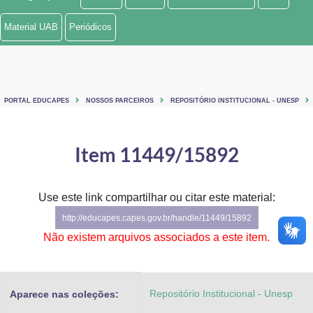
Ministério de Minas e Energia
Material UAB
Periódicos
Ministério da Ciência, Tecnologia, Inovações e Comunicações
Ministério do Meio Ambiente
PORTAL EDUCAPES
NOSSOS PARCEIROS
REPOSITÓRIO INSTITUCIONAL - UNESP
Ministério do Turismo
Ministério do Desenvolvimento Regional
Item 11449/15892
Controladoria-Geral da União
Use este link compartilhar ou citar este material:
Ministério da Mulher, da Família e dos Direitos Humanos
http://educapes.capes.gov.br/handle/11449/15892
Secretaria-Geral
Não existem arquivos associados a este item.
Secretaria de Governo
Repositório Institucional - Unesp
Aparece nas coleções:
Gabinete de Segurança Institucional