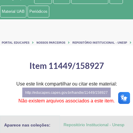
Ministério de Minas e Energia
Material UAB
Periódicos
Ministério da Ciência, Tecnologia, Inovações e Comunicações
Ministério do Meio Ambiente
PORTAL EDUCAPES
NOSSOS PARCEIROS
REPOSITÓRIO INSTITUCIONAL - UNESP
Ministério do Turismo
Ministério do Desenvolvimento Regional
Item 11449/158927
Controladoria-Geral da União
Use este link compartilhar ou citar este material:
Ministério da Mulher, da Família e dos Direitos Humanos
http://educapes.capes.gov.br/handle/11449/158927
Secretaria-Geral
Não existem arquivos associados a este item.
Secretaria de Governo
Repositório Institucional - Unesp
Aparece nas coleções:
Gabinete de Segurança Institucional