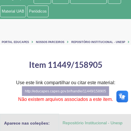
Ministério de Minas e Energia
Material UAB
Periódicos
Ministério da Ciência, Tecnologia, Inovações e Comunicações
Ministério do Meio Ambiente
PORTAL EDUCAPES
NOSSOS PARCEIROS
REPOSITÓRIO INSTITUCIONAL - UNESP
Ministério do Turismo
Ministério do Desenvolvimento Regional
Item 11449/158905
Controladoria-Geral da União
Use este link compartilhar ou citar este material:
Ministério da Mulher, da Família e dos Direitos Humanos
http://educapes.capes.gov.br/handle/11449/158905
Secretaria-Geral
Não existem arquivos associados a este item.
Secretaria de Governo
Repositório Institucional - Unesp
Aparece nas coleções:
Gabinete de Segurança Institucional