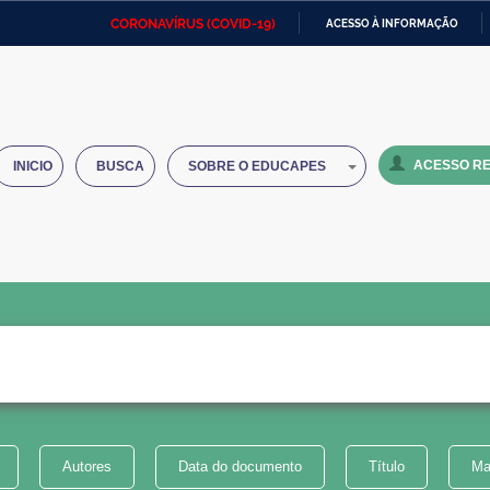
CORONAVÍRUS (COVID-19)
ACESSO À INFORMAÇÃO
Ministério da Defesa
Ministério das Relações
Mini
IR
Exteriores
PARA
O
Ministério da Cidadania
Ministério da Saúde
Mini
CONTEÚDO
ACESSO RE
INICIO
BUSCA
SOBRE O EDUCAPES
Ministério do Desenvolvimento
Controladoria-Geral da União
Minis
Regional
e do
Advocacia-Geral da União
Banco Central do Brasil
Plana
Autores
Data do documento
Título
Ma