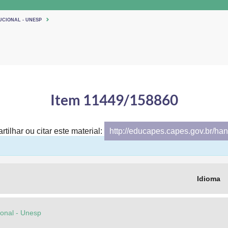
UCIONAL - UNESP
Item 11449/158860
tilhar ou citar este material:
http://educapes.capes.gov.br/h
Idioma
cional - Unesp