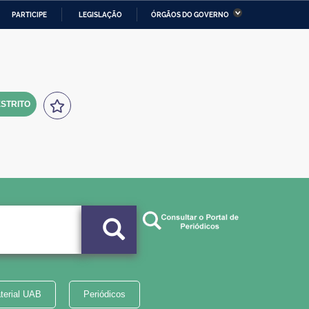
PARTICIPE
LEGISLAÇÃO
ÓRGÃOS DO GOVERNO
stério da Economia
Ministério da Infraestrutura
stério de Minas e Energia
Ministério da Ciência,
Tecnologia, Inovações e
Comunicações
STRITO
tério da Mulher, da Família
Secretaria-Geral
s Direitos Humanos
lto
terial UAB
Periódicos