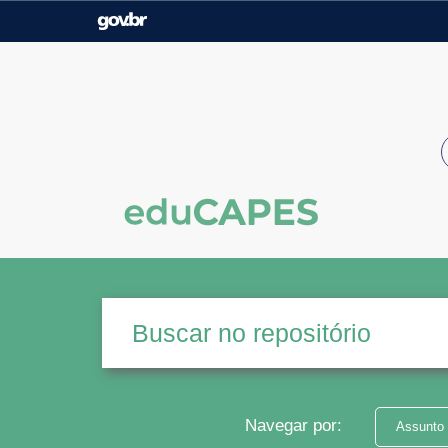
Casa Civil
Ministério da Justiça e
Segurança Pública
Ministério da Agricultura,
Ministério da Educação
Pecuária e Abastecimento
Ministério do Meio Ambiente
Ministério do Turismo
Secretaria de Governo
Gabinete de Segurança
Institucional
Navegar por:
Assunto