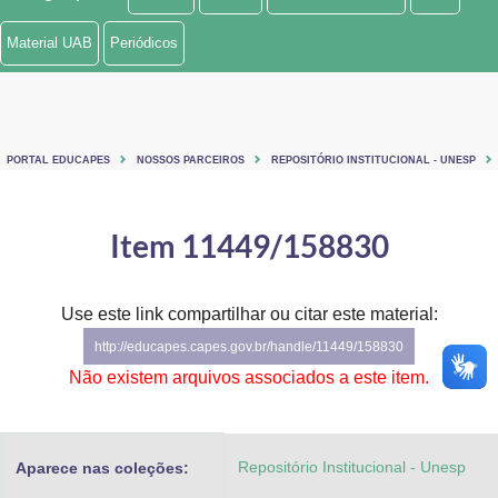
Ministério de Minas e Energia
Material UAB
Periódicos
Ministério da Ciência, Tecnologia, Inovações e Comunicações
Ministério do Meio Ambiente
PORTAL EDUCAPES
NOSSOS PARCEIROS
REPOSITÓRIO INSTITUCIONAL - UNESP
Ministério do Turismo
Ministério do Desenvolvimento Regional
Item 11449/158830
Controladoria-Geral da União
Use este link compartilhar ou citar este material:
Ministério da Mulher, da Família e dos Direitos Humanos
http://educapes.capes.gov.br/handle/11449/158830
Secretaria-Geral
Não existem arquivos associados a este item.
Secretaria de Governo
Repositório Institucional - Unesp
Aparece nas coleções:
Gabinete de Segurança Institucional