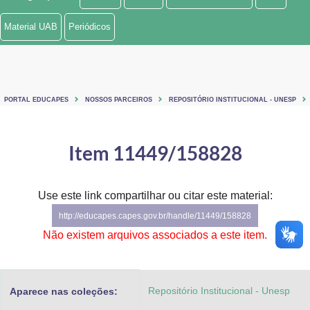
Ministério de Minas e Energia
Material UAB
Periódicos
Ministério da Ciência, Tecnologia, Inovações e Comunicações
Ministério do Meio Ambiente
PORTAL EDUCAPES
NOSSOS PARCEIROS
REPOSITÓRIO INSTITUCIONAL - UNESP
Ministério do Turismo
Ministério do Desenvolvimento Regional
Item 11449/158828
Controladoria-Geral da União
Use este link compartilhar ou citar este material:
Ministério da Mulher, da Família e dos Direitos Humanos
http://educapes.capes.gov.br/handle/11449/158828
Secretaria-Geral
Não existem arquivos associados a este item.
Secretaria de Governo
Repositório Institucional - Unesp
Aparece nas coleções:
Gabinete de Segurança Institucional