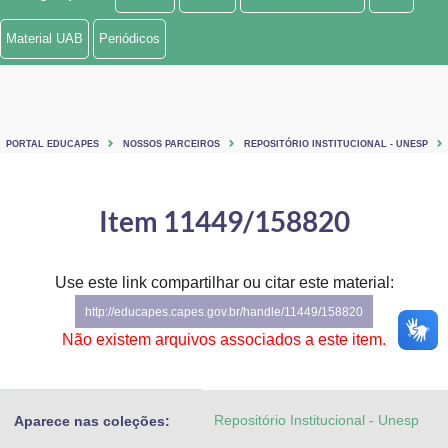
Ministério de Minas e Energia
Material UAB
Periódicos
Ministério da Ciência, Tecnologia, Inovações e Comunicações
Ministério do Meio Ambiente
PORTAL EDUCAPES
NOSSOS PARCEIROS
REPOSITÓRIO INSTITUCIONAL - UNESP
Ministério do Turismo
Ministério do Desenvolvimento Regional
Item 11449/158820
Controladoria-Geral da União
Use este link compartilhar ou citar este material:
Ministério da Mulher, da Família e dos Direitos Humanos
http://educapes.capes.gov.br/handle/11449/158820
Secretaria-Geral
Não existem arquivos associados a este item.
Secretaria de Governo
Repositório Institucional - Unesp
Aparece nas coleções:
Gabinete de Segurança Institucional