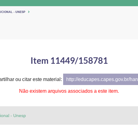
UCIONAL - UNESP
Item 11449/158781
tilhar ou citar este material:
http://educapes.capes.gov.br/h
Não existem arquivos associados a este item.
cional - Unesp