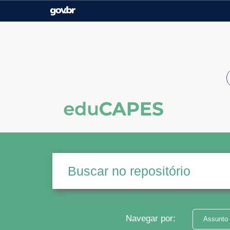
Casa Civil
Ministério da Justiça e
Segurança Pública
Ministério da Agricultura,
Ministério da Educação
Pecuária e Abastecimento
Ministério do Meio Ambiente
Ministério do Turismo
Secretaria de Governo
Gabinete de Segurança
Institucional
Navegar por:
Assunto