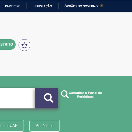
PARTICIPE
LEGISLAÇÃO
ÓRGÃOS DO GOVERNO
stério da Economia
Ministério da Infraestrutura
stério de Minas e Energia
Ministério da Ciência,
Tecnologia, Inovações e
Comunicações
STRITO
tério da Mulher, da Família
Secretaria-Geral
s Direitos Humanos
lto
terial UAB
Periódicos