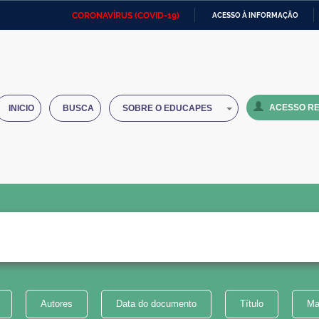
CORONAVÍRUS (COVID-19)
ACESSO À INFORMAÇÃO
Ministério da Defesa
Ministério das Relações
Mini
IR
Exteriores
PARA
O
Ministério da Cidadania
Ministério da Saúde
Mini
CONTEÚDO
ACESSO RE
INICIO
BUSCA
SOBRE O EDUCAPES
Ministério do Desenvolvimento
Controladoria-Geral da União
Minis
Regional
e do
Advocacia-Geral da União
Banco Central do Brasil
Plana
Autores
Data do documento
Título
Ma