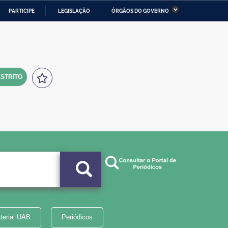
PARTICIPE
LEGISLAÇÃO
ÓRGÃOS DO GOVERNO
stério da Economia
Ministério da Infraestrutura
stério de Minas e Energia
Ministério da Ciência,
Tecnologia, Inovações e
Comunicações
STRITO
tério da Mulher, da Família
Secretaria-Geral
s Direitos Humanos
lto
terial UAB
Periódicos