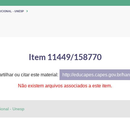
UCIONAL - UNESP
Item 11449/158770
tilhar ou citar este material:
http://educapes.capes.gov.br/h
Não existem arquivos associados a este item.
cional - Unesp