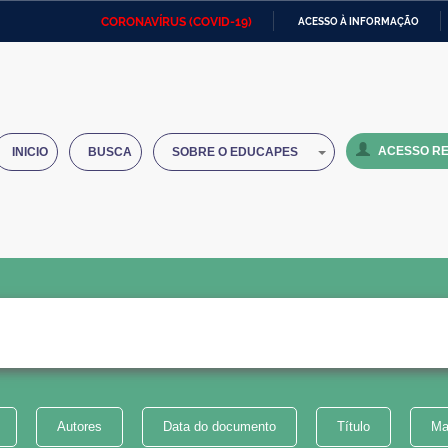
CORONAVÍRUS (COVID-19)
ACESSO À INFORMAÇÃO
Ministério da Defesa
Ministério das Relações
Mini
IR
Exteriores
PARA
O
Ministério da Cidadania
Ministério da Saúde
Mini
CONTEÚDO
ACESSO RE
INICIO
BUSCA
SOBRE O EDUCAPES
Ministério do Desenvolvimento
Controladoria-Geral da União
Minis
Regional
e do
Advocacia-Geral da União
Banco Central do Brasil
Plana
Autores
Data do documento
Título
Ma