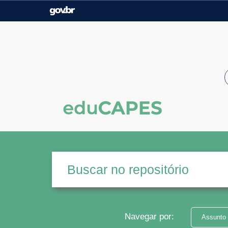
Casa Civil
Ministério da Justiça e
Segurança Pública
Ministério da Agricultura,
Ministério da Educação
Pecuária e Abastecimento
Ministério do Meio Ambiente
Ministério do Turismo
Secretaria de Governo
Gabinete de Segurança
Institucional
Navegar por:
Assunto