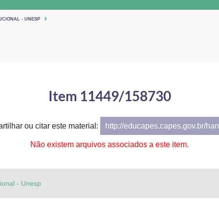
UCIONAL - UNESP
Item 11449/158730
tilhar ou citar este material:
http://educapes.capes.gov.br/h
Não existem arquivos associados a este item.
cional - Unesp