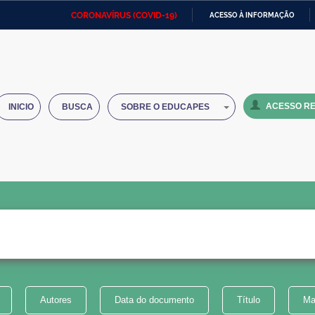
CORONAVÍRUS (COVID-19)
ACESSO À INFORMAÇÃO
Ministério da Defesa
Ministério das Relações
Mini
IR
Exteriores
PARA
O
Ministério da Cidadania
Ministério da Saúde
Mini
CONTEÚDO
ACESSO RE
INICIO
BUSCA
SOBRE O EDUCAPES
Ministério do Desenvolvimento
Controladoria-Geral da União
Minis
Regional
e do
Advocacia-Geral da União
Banco Central do Brasil
Plana
Autores
Data do documento
Título
Ma