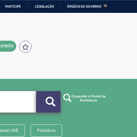
PARTICIPE
LEGISLAÇÃO
ÓRGÃOS DO GOVERNO
stério da Economia
Ministério da Infraestrutura
stério de Minas e Energia
Ministério da Ciência,
Tecnologia, Inovações e
Comunicações
STRITO
tério da Mulher, da Família
Secretaria-Geral
s Direitos Humanos
lto
terial UAB
Periódicos