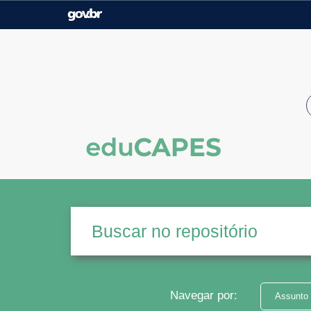
Casa Civil
Ministério da Justiça e
Segurança Pública
Ministério da Agricultura,
Ministério da Educação
Pecuária e Abastecimento
Ministério do Meio Ambiente
Ministério do Turismo
Secretaria de Governo
Gabinete de Segurança
Institucional
Navegar por:
Assunto