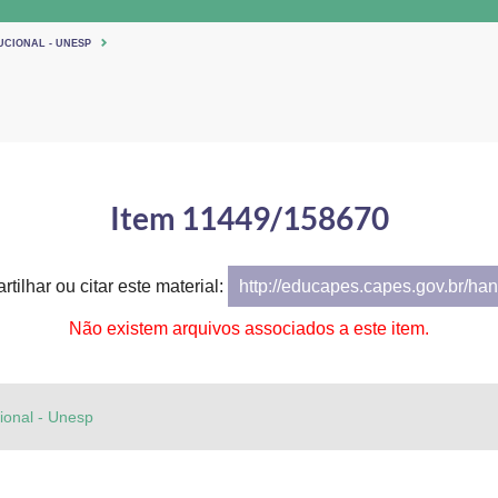
UCIONAL - UNESP
Item 11449/158670
tilhar ou citar este material:
http://educapes.capes.gov.br/h
Não existem arquivos associados a este item.
cional - Unesp