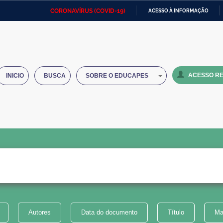
CORONAVÍRUS (COVID-19)
ACESSO À INFORMAÇÃO
Ministério da Defesa
Ministério das Relações
Mini
IR
Exteriores
PARA
O
Ministério da Cidadania
Ministério da Saúde
Mini
CONTEÚDO
ACESSO RE
INICIO
BUSCA
SOBRE O EDUCAPES
Ministério do Desenvolvimento
Controladoria-Geral da União
Minis
Regional
e do
Advocacia-Geral da União
Banco Central do Brasil
Plana
Autores
Data do documento
Título
Ma