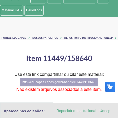
Ministério de Minas e Energia
Material UAB
Periódicos
Ministério da Ciência, Tecnologia, Inovações e Comunicações
Ministério do Meio Ambiente
PORTAL EDUCAPES
NOSSOS PARCEIROS
REPOSITÓRIO INSTITUCIONAL - UNESP
Ministério do Turismo
Ministério do Desenvolvimento Regional
Item 11449/158640
Controladoria-Geral da União
Use este link compartilhar ou citar este material:
Ministério da Mulher, da Família e dos Direitos Humanos
http://educapes.capes.gov.br/handle/11449/158640
Secretaria-Geral
Não existem arquivos associados a este item.
Secretaria de Governo
Repositório Institucional - Unesp
Aparece nas coleções:
Gabinete de Segurança Institucional