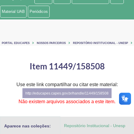
Ministério de Minas e Energia
Material UAB
Periódicos
Ministério da Ciência, Tecnologia, Inovações e Comunicações
Ministério do Meio Ambiente
PORTAL EDUCAPES
NOSSOS PARCEIROS
REPOSITÓRIO INSTITUCIONAL - UNESP
Ministério do Turismo
Ministério do Desenvolvimento Regional
Item 11449/158508
Controladoria-Geral da União
Use este link compartilhar ou citar este material:
Ministério da Mulher, da Família e dos Direitos Humanos
http://educapes.capes.gov.br/handle/11449/158508
Secretaria-Geral
Não existem arquivos associados a este item.
Secretaria de Governo
Repositório Institucional - Unesp
Aparece nas coleções:
Gabinete de Segurança Institucional