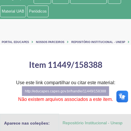
Ministério de Minas e Energia
Material UAB
Periódicos
Ministério da Ciência, Tecnologia, Inovações e Comunicações
Ministério do Meio Ambiente
PORTAL EDUCAPES
NOSSOS PARCEIROS
REPOSITÓRIO INSTITUCIONAL - UNESP
Ministério do Turismo
Ministério do Desenvolvimento Regional
Item 11449/158388
Controladoria-Geral da União
Use este link compartilhar ou citar este material:
Ministério da Mulher, da Família e dos Direitos Humanos
http://educapes.capes.gov.br/handle/11449/158388
Secretaria-Geral
Não existem arquivos associados a este item.
Secretaria de Governo
Repositório Institucional - Unesp
Aparece nas coleções:
Gabinete de Segurança Institucional