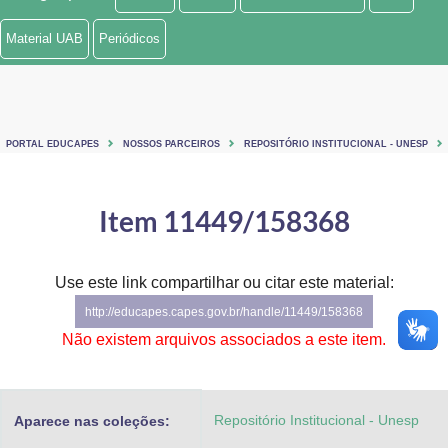
Ministério de Minas e Energia
Material UAB
Periódicos
Ministério da Ciência, Tecnologia, Inovações e Comunicações
Ministério do Meio Ambiente
PORTAL EDUCAPES
NOSSOS PARCEIROS
REPOSITÓRIO INSTITUCIONAL - UNESP
Ministério do Turismo
Ministério do Desenvolvimento Regional
Item 11449/158368
Controladoria-Geral da União
Use este link compartilhar ou citar este material:
Ministério da Mulher, da Família e dos Direitos Humanos
http://educapes.capes.gov.br/handle/11449/158368
Secretaria-Geral
Não existem arquivos associados a este item.
Secretaria de Governo
Repositório Institucional - Unesp
Aparece nas coleções:
Gabinete de Segurança Institucional