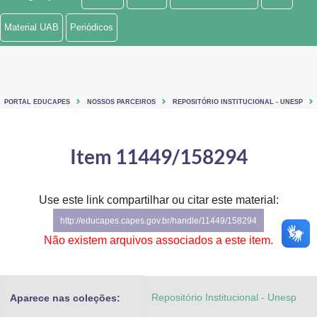
Ministério de Minas e Energia
Material UAB
Periódicos
Ministério da Ciência, Tecnologia, Inovações e Comunicações
Ministério do Meio Ambiente
PORTAL EDUCAPES
NOSSOS PARCEIROS
REPOSITÓRIO INSTITUCIONAL - UNESP
Ministério do Turismo
Ministério do Desenvolvimento Regional
Item 11449/158294
Controladoria-Geral da União
Use este link compartilhar ou citar este material:
Ministério da Mulher, da Família e dos Direitos Humanos
http://educapes.capes.gov.br/handle/11449/158294
Secretaria-Geral
Não existem arquivos associados a este item.
Secretaria de Governo
Repositório Institucional - Unesp
Aparece nas coleções:
Gabinete de Segurança Institucional