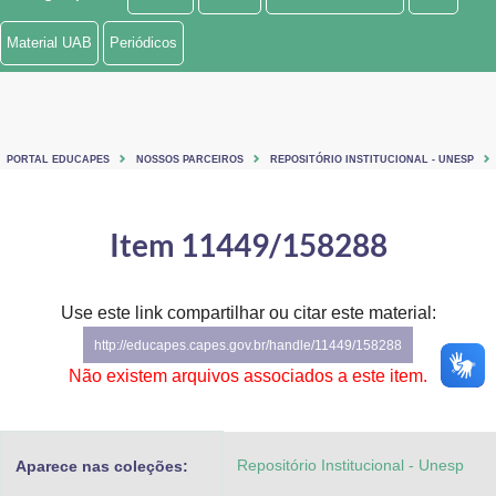
Ministério de Minas e Energia
Material UAB
Periódicos
Ministério da Ciência, Tecnologia, Inovações e Comunicações
Ministério do Meio Ambiente
PORTAL EDUCAPES
NOSSOS PARCEIROS
REPOSITÓRIO INSTITUCIONAL - UNESP
Ministério do Turismo
Ministério do Desenvolvimento Regional
Item 11449/158288
Controladoria-Geral da União
Use este link compartilhar ou citar este material:
Ministério da Mulher, da Família e dos Direitos Humanos
http://educapes.capes.gov.br/handle/11449/158288
Secretaria-Geral
Não existem arquivos associados a este item.
Secretaria de Governo
Repositório Institucional - Unesp
Aparece nas coleções:
Gabinete de Segurança Institucional