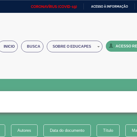
CORONAVÍRUS (COVID-19)
ACESSO À INFORMAÇÃO
Ministério da Defesa
Ministério das Relações
Mini
IR
Exteriores
PARA
O
Ministério da Cidadania
Ministério da Saúde
Mini
CONTEÚDO
ACESSO RE
INICIO
BUSCA
SOBRE O EDUCAPES
Ministério do Desenvolvimento
Controladoria-Geral da União
Minis
Regional
e do
Advocacia-Geral da União
Banco Central do Brasil
Plana
Autores
Data do documento
Título
Ma