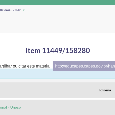
UCIONAL - UNESP
Item 11449/158280
tilhar ou citar este material:
http://educapes.capes.gov.br/h
Idioma
cional - Unesp