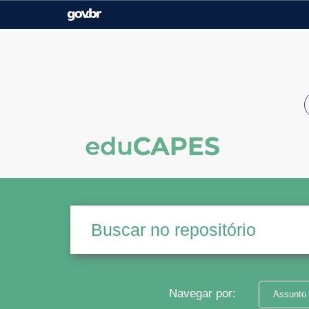
Casa Civil
Ministério da Justiça e
Segurança Pública
Ministério da Agricultura,
Ministério da Educação
Pecuária e Abastecimento
Ministério do Meio Ambiente
Ministério do Turismo
Secretaria de Governo
Gabinete de Segurança
Institucional
Navegar por:
Assunto