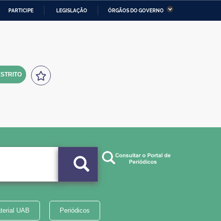
PARTICIPE
LEGISLAÇÃO
ÓRGÃOS DO GOVERNO
stério da Economia
Ministério da Infraestrutura
stério de Minas e Energia
Ministério da Ciência,
Tecnologia, Inovações e
Comunicações
STRITO
tério da Mulher, da Família
Secretaria-Geral
s Direitos Humanos
lto
terial UAB
Periódicos