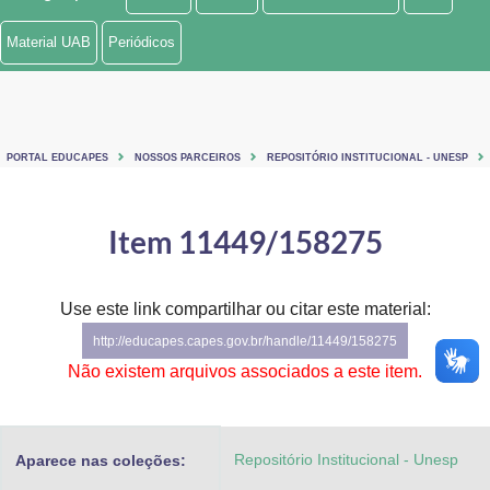
Ministério de Minas e Energia
Material UAB
Periódicos
Ministério da Ciência, Tecnologia, Inovações e Comunicações
Ministério do Meio Ambiente
PORTAL EDUCAPES
NOSSOS PARCEIROS
REPOSITÓRIO INSTITUCIONAL - UNESP
Ministério do Turismo
Ministério do Desenvolvimento Regional
Item 11449/158275
Controladoria-Geral da União
Use este link compartilhar ou citar este material:
Ministério da Mulher, da Família e dos Direitos Humanos
http://educapes.capes.gov.br/handle/11449/158275
Secretaria-Geral
Não existem arquivos associados a este item.
Secretaria de Governo
Repositório Institucional - Unesp
Aparece nas coleções:
Gabinete de Segurança Institucional