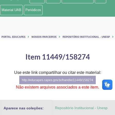
Ministério de Minas e Energia
Material UAB
Periódicos
Ministério da Ciência, Tecnologia, Inovações e Comunicações
Ministério do Meio Ambiente
PORTAL EDUCAPES
NOSSOS PARCEIROS
REPOSITÓRIO INSTITUCIONAL - UNESP
Ministério do Turismo
Ministério do Desenvolvimento Regional
Item 11449/158274
Controladoria-Geral da União
Use este link compartilhar ou citar este material:
Ministério da Mulher, da Família e dos Direitos Humanos
http://educapes.capes.gov.br/handle/11449/158274
Secretaria-Geral
Não existem arquivos associados a este item.
Secretaria de Governo
Repositório Institucional - Unesp
Aparece nas coleções:
Gabinete de Segurança Institucional