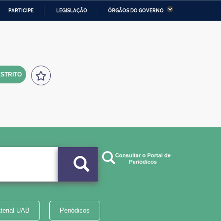
PARTICIPE
LEGISLAÇÃO
ÓRGÃOS DO GOVERNO
stério da Economia
Ministério da Infraestrutura
stério de Minas e Energia
Ministério da Ciência,
Tecnologia, Inovações e
Comunicações
STRITO
tério da Mulher, da Família
Secretaria-Geral
s Direitos Humanos
lto
terial UAB
Periódicos