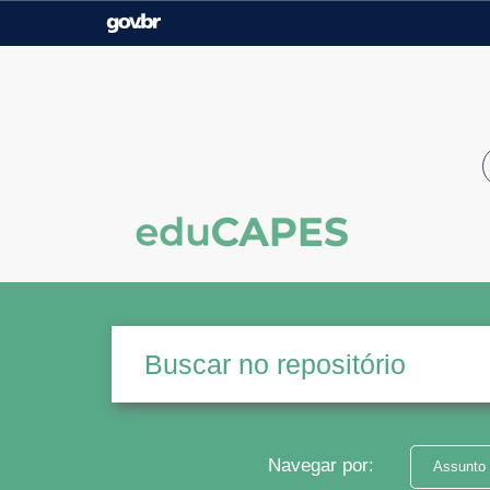
Casa Civil
Ministério da Justiça e
Segurança Pública
Ministério da Agricultura,
Ministério da Educação
Pecuária e Abastecimento
Ministério do Meio Ambiente
Ministério do Turismo
Secretaria de Governo
Gabinete de Segurança
Institucional
Navegar por:
Assunto