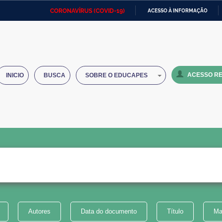
CORONAVÍRUS (COVID-19)
ACESSO À INFORMAÇÃO
Ministério da Defesa
Ministério das Relações
Mini
IR
Exteriores
PARA
O
Ministério da Cidadania
Ministério da Saúde
Mini
CONTEÚDO
ACESSO RE
INICIO
BUSCA
SOBRE O EDUCAPES
Ministério do Desenvolvimento
Controladoria-Geral da União
Minis
Regional
e do
Advocacia-Geral da União
Banco Central do Brasil
Plana
Autores
Data do documento
Título
Ma