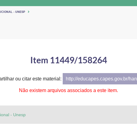
UCIONAL - UNESP
Item 11449/158264
tilhar ou citar este material:
http://educapes.capes.gov.br/h
Não existem arquivos associados a este item.
cional - Unesp