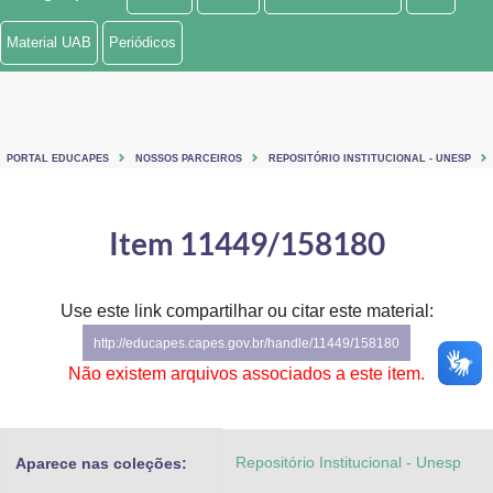
Ministério de Minas e Energia
Material UAB
Periódicos
Ministério da Ciência, Tecnologia, Inovações e Comunicações
Ministério do Meio Ambiente
PORTAL EDUCAPES
NOSSOS PARCEIROS
REPOSITÓRIO INSTITUCIONAL - UNESP
Ministério do Turismo
Ministério do Desenvolvimento Regional
Item 11449/158180
Controladoria-Geral da União
Use este link compartilhar ou citar este material:
Ministério da Mulher, da Família e dos Direitos Humanos
http://educapes.capes.gov.br/handle/11449/158180
Secretaria-Geral
Não existem arquivos associados a este item.
Secretaria de Governo
Repositório Institucional - Unesp
Aparece nas coleções:
Gabinete de Segurança Institucional