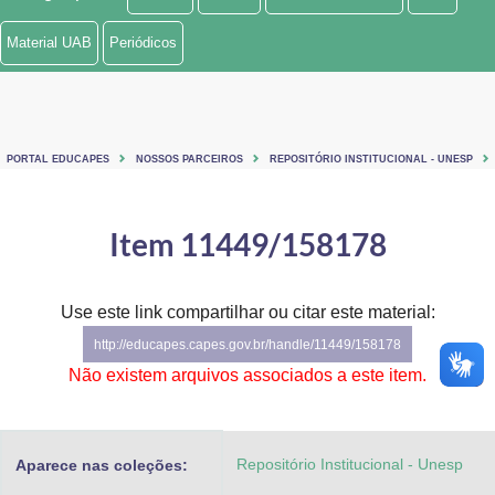
Ministério de Minas e Energia
Material UAB
Periódicos
Ministério da Ciência, Tecnologia, Inovações e Comunicações
Ministério do Meio Ambiente
PORTAL EDUCAPES
NOSSOS PARCEIROS
REPOSITÓRIO INSTITUCIONAL - UNESP
Ministério do Turismo
Ministério do Desenvolvimento Regional
Item 11449/158178
Controladoria-Geral da União
Use este link compartilhar ou citar este material:
Ministério da Mulher, da Família e dos Direitos Humanos
http://educapes.capes.gov.br/handle/11449/158178
Secretaria-Geral
Não existem arquivos associados a este item.
Secretaria de Governo
Repositório Institucional - Unesp
Aparece nas coleções:
Gabinete de Segurança Institucional