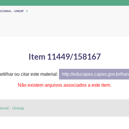
UCIONAL - UNESP
Item 11449/158167
tilhar ou citar este material:
http://educapes.capes.gov.br/h
Não existem arquivos associados a este item.
cional - Unesp