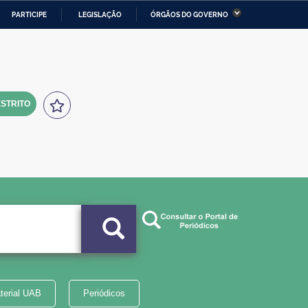
PARTICIPE
LEGISLAÇÃO
ÓRGÃOS DO GOVERNO
stério da Economia
Ministério da Infraestrutura
stério de Minas e Energia
Ministério da Ciência,
Tecnologia, Inovações e
Comunicações
STRITO
tério da Mulher, da Família
Secretaria-Geral
s Direitos Humanos
lto
terial UAB
Periódicos