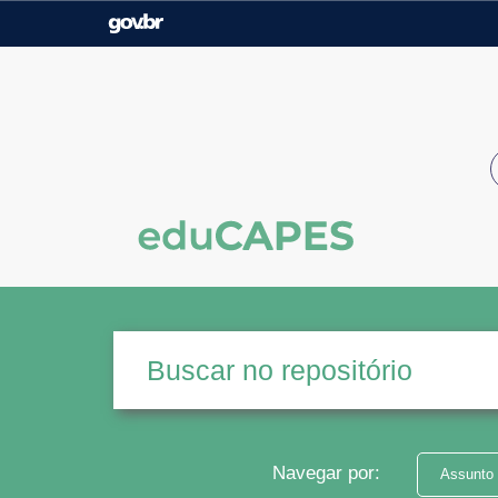
Casa Civil
Ministério da Justiça e
Segurança Pública
Ministério da Agricultura,
Ministério da Educação
Pecuária e Abastecimento
Ministério do Meio Ambiente
Ministério do Turismo
Secretaria de Governo
Gabinete de Segurança
Institucional
Navegar por:
Assunto