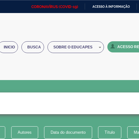
CORONAVÍRUS (COVID-19)
ACESSO À INFORMAÇÃO
Ministério da Defesa
Ministério das Relações
Mini
IR
Exteriores
PARA
O
Ministério da Cidadania
Ministério da Saúde
Mini
CONTEÚDO
ACESSO RE
INICIO
BUSCA
SOBRE O EDUCAPES
Ministério do Desenvolvimento
Controladoria-Geral da União
Minis
Regional
e do
Advocacia-Geral da União
Banco Central do Brasil
Plana
Autores
Data do documento
Título
Ma