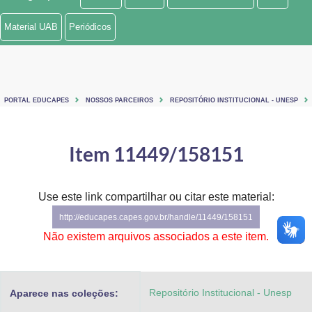
Ministério de Minas e Energia
Material UAB
Periódicos
Ministério da Ciência, Tecnologia, Inovações e Comunicações
Ministério do Meio Ambiente
PORTAL EDUCAPES
NOSSOS PARCEIROS
REPOSITÓRIO INSTITUCIONAL - UNESP
Ministério do Turismo
Ministério do Desenvolvimento Regional
Item 11449/158151
Controladoria-Geral da União
Use este link compartilhar ou citar este material:
Ministério da Mulher, da Família e dos Direitos Humanos
http://educapes.capes.gov.br/handle/11449/158151
Secretaria-Geral
Não existem arquivos associados a este item.
Secretaria de Governo
Repositório Institucional - Unesp
Aparece nas coleções:
Gabinete de Segurança Institucional