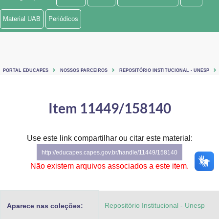
Ministério de Minas e Energia
Material UAB
Periódicos
Ministério da Ciência, Tecnologia, Inovações e Comunicações
Ministério do Meio Ambiente
PORTAL EDUCAPES
NOSSOS PARCEIROS
REPOSITÓRIO INSTITUCIONAL - UNESP
Ministério do Turismo
Ministério do Desenvolvimento Regional
Item 11449/158140
Controladoria-Geral da União
Use este link compartilhar ou citar este material:
Ministério da Mulher, da Família e dos Direitos Humanos
http://educapes.capes.gov.br/handle/11449/158140
Secretaria-Geral
Não existem arquivos associados a este item.
Secretaria de Governo
Repositório Institucional - Unesp
Aparece nas coleções:
Gabinete de Segurança Institucional