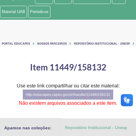
Ministério de Minas e Energia
Material UAB
Periódicos
Ministério da Ciência, Tecnologia, Inovações e Comunicações
Ministério do Meio Ambiente
PORTAL EDUCAPES
NOSSOS PARCEIROS
REPOSITÓRIO INSTITUCIONAL - UNESP
Ministério do Turismo
Ministério do Desenvolvimento Regional
Item 11449/158132
Controladoria-Geral da União
Use este link compartilhar ou citar este material:
Ministério da Mulher, da Família e dos Direitos Humanos
http://educapes.capes.gov.br/handle/11449/158132
Secretaria-Geral
Não existem arquivos associados a este item.
Secretaria de Governo
Repositório Institucional - Unesp
Aparece nas coleções:
Gabinete de Segurança Institucional