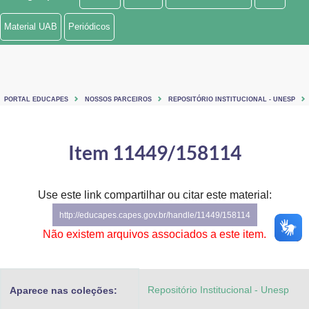
Ministério de Minas e Energia
Material UAB
Periódicos
Ministério da Ciência, Tecnologia, Inovações e Comunicações
Ministério do Meio Ambiente
PORTAL EDUCAPES
NOSSOS PARCEIROS
REPOSITÓRIO INSTITUCIONAL - UNESP
Ministério do Turismo
Ministério do Desenvolvimento Regional
Item 11449/158114
Controladoria-Geral da União
Use este link compartilhar ou citar este material:
Ministério da Mulher, da Família e dos Direitos Humanos
http://educapes.capes.gov.br/handle/11449/158114
Secretaria-Geral
Não existem arquivos associados a este item.
Secretaria de Governo
Repositório Institucional - Unesp
Aparece nas coleções:
Gabinete de Segurança Institucional