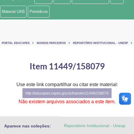
Ministério de Minas e Energia
Material UAB
Periódicos
Ministério da Ciência, Tecnologia, Inovações e Comunicações
Ministério do Meio Ambiente
PORTAL EDUCAPES
NOSSOS PARCEIROS
REPOSITÓRIO INSTITUCIONAL - UNESP
Ministério do Turismo
Ministério do Desenvolvimento Regional
Item 11449/158079
Controladoria-Geral da União
Use este link compartilhar ou citar este material:
Ministério da Mulher, da Família e dos Direitos Humanos
http://educapes.capes.gov.br/handle/11449/158079
Secretaria-Geral
Não existem arquivos associados a este item.
Secretaria de Governo
Repositório Institucional - Unesp
Aparece nas coleções:
Gabinete de Segurança Institucional