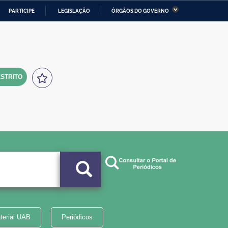
PARTICIPE
LEGISLAÇÃO
ÓRGÃOS DO GOVERNO
stério da Economia
Ministério da Infraestrutura
stério de Minas e Energia
Ministério da Ciência,
Tecnologia, Inovações e
Comunicações
STRITO
tério da Mulher, da Família
Secretaria-Geral
s Direitos Humanos
lto
terial UAB
Periódicos