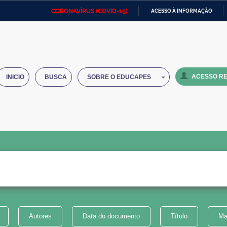
CORONAVÍRUS (COVID-19)
ACESSO À INFORMAÇÃO
Ministério da Defesa
Ministério das Relações
Mini
IR
Exteriores
PARA
O
Ministério da Cidadania
Ministério da Saúde
Mini
CONTEÚDO
ACESSO RE
INICIO
BUSCA
SOBRE O EDUCAPES
Ministério do Desenvolvimento
Controladoria-Geral da União
Minis
Regional
e do
Advocacia-Geral da União
Banco Central do Brasil
Plana
Autores
Data do documento
Título
Ma