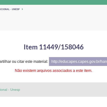
UCIONAL - UNESP
Item 11449/158046
tilhar ou citar este material:
http://educapes.capes.gov.br/h
Não existem arquivos associados a este item.
cional - Unesp