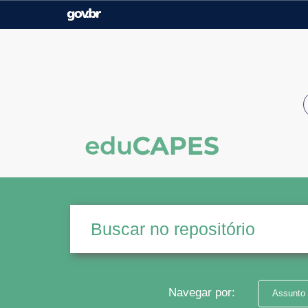
Casa Civil
Ministério da Justiça e
Segurança Pública
Ministério da Agricultura,
Ministério da Educação
Pecuária e Abastecimento
Ministério do Meio Ambiente
Ministério do Turismo
Secretaria de Governo
Gabinete de Segurança
Institucional
Navegar por:
Assunto