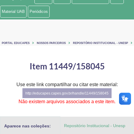
Ministério de Minas e Energia
Material UAB
Periódicos
Ministério da Ciência, Tecnologia, Inovações e Comunicações
Ministério do Meio Ambiente
PORTAL EDUCAPES
NOSSOS PARCEIROS
REPOSITÓRIO INSTITUCIONAL - UNESP
Ministério do Turismo
Ministério do Desenvolvimento Regional
Item 11449/158045
Controladoria-Geral da União
Use este link compartilhar ou citar este material:
Ministério da Mulher, da Família e dos Direitos Humanos
http://educapes.capes.gov.br/handle/11449/158045
Secretaria-Geral
Não existem arquivos associados a este item.
Secretaria de Governo
Repositório Institucional - Unesp
Aparece nas coleções:
Gabinete de Segurança Institucional