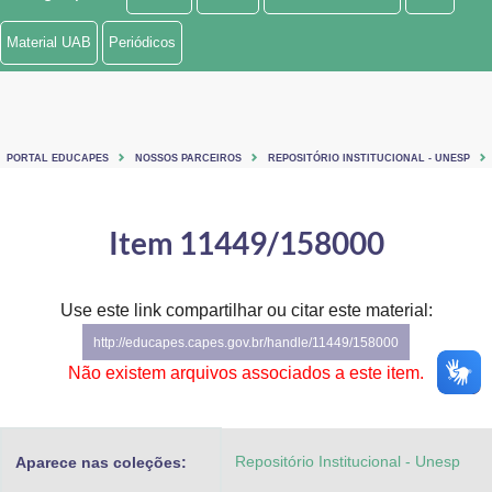
Ministério de Minas e Energia
Material UAB
Periódicos
Ministério da Ciência, Tecnologia, Inovações e Comunicações
Ministério do Meio Ambiente
PORTAL EDUCAPES
NOSSOS PARCEIROS
REPOSITÓRIO INSTITUCIONAL - UNESP
Ministério do Turismo
Ministério do Desenvolvimento Regional
Item 11449/158000
Controladoria-Geral da União
Use este link compartilhar ou citar este material:
Ministério da Mulher, da Família e dos Direitos Humanos
http://educapes.capes.gov.br/handle/11449/158000
Secretaria-Geral
Não existem arquivos associados a este item.
Secretaria de Governo
Repositório Institucional - Unesp
Aparece nas coleções:
Gabinete de Segurança Institucional