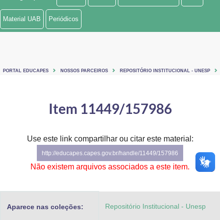
Ministério de Minas e Energia
Material UAB
Periódicos
Ministério da Ciência, Tecnologia, Inovações e Comunicações
Ministério do Meio Ambiente
PORTAL EDUCAPES
NOSSOS PARCEIROS
REPOSITÓRIO INSTITUCIONAL - UNESP
Ministério do Turismo
Ministério do Desenvolvimento Regional
Item 11449/157986
Controladoria-Geral da União
Use este link compartilhar ou citar este material:
Ministério da Mulher, da Família e dos Direitos Humanos
http://educapes.capes.gov.br/handle/11449/157986
Secretaria-Geral
Não existem arquivos associados a este item.
Secretaria de Governo
Repositório Institucional - Unesp
Aparece nas coleções:
Gabinete de Segurança Institucional