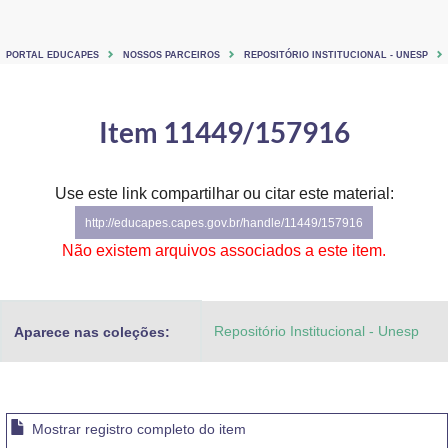
Ministério de Minas e Energia
PORTAL EDUCAPES
NOSSOS PARCEIROS
REPOSITÓRIO INSTITUCIONAL - UNESP
Ministério da Ciência, Tecnologia, Inovações e Comunicações
Ministério do Meio Ambiente
Item 11449/157916
Ministério do Turismo
Use este link compartilhar ou citar este material:
Ministério do Desenvolvimento Regional
http://educapes.capes.gov.br/handle/11449/157916
Controladoria-Geral da União
Não existem arquivos associados a este item.
Ministério da Mulher, da Família e dos Direitos Humanos
Repositório Institucional - Unesp
Aparece nas coleções:
Secretaria-Geral
Secretaria de Governo
Gabinete de Segurança Institucional
Mostrar registro completo do item