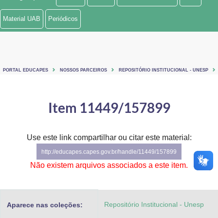
Ministério de Minas e Energia
Material UAB
Periódicos
Ministério da Ciência, Tecnologia, Inovações e Comunicações
Ministério do Meio Ambiente
PORTAL EDUCAPES
NOSSOS PARCEIROS
REPOSITÓRIO INSTITUCIONAL - UNESP
Ministério do Turismo
Ministério do Desenvolvimento Regional
Item 11449/157899
Controladoria-Geral da União
Use este link compartilhar ou citar este material:
Ministério da Mulher, da Família e dos Direitos Humanos
http://educapes.capes.gov.br/handle/11449/157899
Secretaria-Geral
Não existem arquivos associados a este item.
Secretaria de Governo
Repositório Institucional - Unesp
Aparece nas coleções:
Gabinete de Segurança Institucional