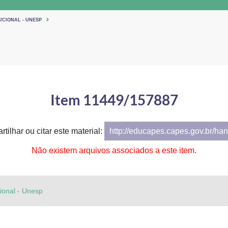
UCIONAL - UNESP
Item 11449/157887
tilhar ou citar este material:
http://educapes.capes.gov.br/h
Não existem arquivos associados a este item.
cional - Unesp