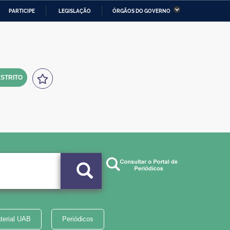
PARTICIPE
LEGISLAÇÃO
ÓRGÃOS DO GOVERNO
stério da Economia
Ministério da Infraestrutura
stério de Minas e Energia
Ministério da Ciência,
Tecnologia, Inovações e
Comunicações
STRITO
tério da Mulher, da Família
Secretaria-Geral
s Direitos Humanos
lto
terial UAB
Periódicos