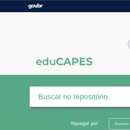
Casa Civil
Ministério da Justiça e
Segurança Pública
Ministério da Agricultura,
Ministério da Educação
Pecuária e Abastecimento
Ministério do Meio Ambiente
Ministério do Turismo
Secretaria de Governo
Gabinete de Segurança
Institucional
Navegar por:
Assunto