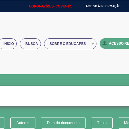
CORONAVÍRUS (COVID-19)
ACESSO À INFORMAÇÃO
Ministério da Defesa
Ministério das Relações
Mini
IR
Exteriores
PARA
O
Ministério da Cidadania
Ministério da Saúde
Mini
CONTEÚDO
ACESSO RE
INICIO
BUSCA
SOBRE O EDUCAPES
Ministério do Desenvolvimento
Controladoria-Geral da União
Minis
Regional
e do
Advocacia-Geral da União
Banco Central do Brasil
Plana
Autores
Data do documento
Título
Ma