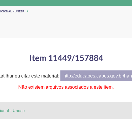
UCIONAL - UNESP
Item 11449/157884
tilhar ou citar este material:
http://educapes.capes.gov.br/h
Não existem arquivos associados a este item.
cional - Unesp