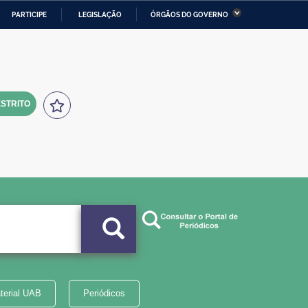
PARTICIPE
LEGISLAÇÃO
ÓRGÃOS DO GOVERNO
stério da Economia
Ministério da Infraestrutura
stério de Minas e Energia
Ministério da Ciência,
Tecnologia, Inovações e
Comunicações
STRITO
tério da Mulher, da Família
Secretaria-Geral
s Direitos Humanos
lto
terial UAB
Periódicos