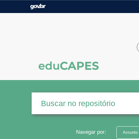
Casa Civil
Ministério da Justiça e
Segurança Pública
Ministério da Agricultura,
Ministério da Educação
Pecuária e Abastecimento
Ministério do Meio Ambiente
Ministério do Turismo
Secretaria de Governo
Gabinete de Segurança
Institucional
Navegar por:
Assunto