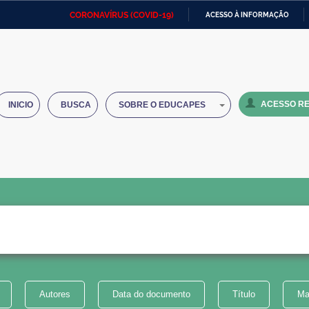
CORONAVÍRUS (COVID-19)
ACESSO À INFORMAÇÃO
Ministério da Defesa
Ministério das Relações
Mini
IR
Exteriores
PARA
O
Ministério da Cidadania
Ministério da Saúde
Mini
CONTEÚDO
ACESSO RE
INICIO
BUSCA
SOBRE O EDUCAPES
Ministério do Desenvolvimento
Controladoria-Geral da União
Minis
Regional
e do
Advocacia-Geral da União
Banco Central do Brasil
Plana
Autores
Data do documento
Título
Ma