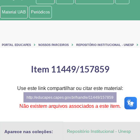
Ministério de Minas e Energia
Material UAB
Periódicos
Ministério da Ciência, Tecnologia, Inovações e Comunicações
Ministério do Meio Ambiente
PORTAL EDUCAPES
NOSSOS PARCEIROS
REPOSITÓRIO INSTITUCIONAL - UNESP
Ministério do Turismo
Ministério do Desenvolvimento Regional
Item 11449/157859
Controladoria-Geral da União
Use este link compartilhar ou citar este material:
Ministério da Mulher, da Família e dos Direitos Humanos
http://educapes.capes.gov.br/handle/11449/157859
Secretaria-Geral
Não existem arquivos associados a este item.
Secretaria de Governo
Repositório Institucional - Unesp
Aparece nas coleções:
Gabinete de Segurança Institucional