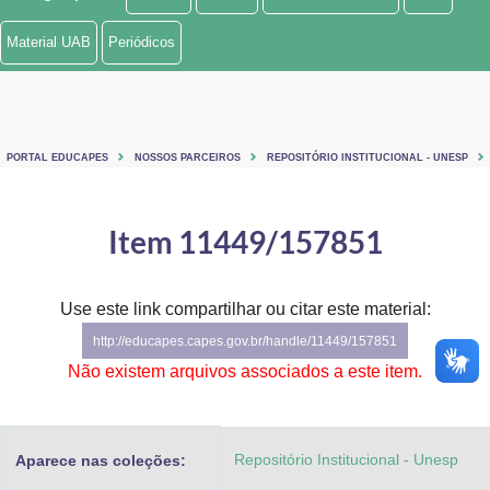
Ministério de Minas e Energia
Material UAB
Periódicos
Ministério da Ciência, Tecnologia, Inovações e Comunicações
Ministério do Meio Ambiente
PORTAL EDUCAPES
NOSSOS PARCEIROS
REPOSITÓRIO INSTITUCIONAL - UNESP
Ministério do Turismo
Ministério do Desenvolvimento Regional
Item 11449/157851
Controladoria-Geral da União
Use este link compartilhar ou citar este material:
Ministério da Mulher, da Família e dos Direitos Humanos
http://educapes.capes.gov.br/handle/11449/157851
Secretaria-Geral
Não existem arquivos associados a este item.
Secretaria de Governo
Repositório Institucional - Unesp
Aparece nas coleções:
Gabinete de Segurança Institucional