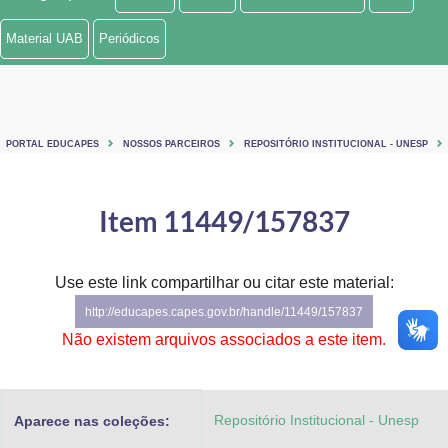
Ministério de Minas e Energia
Material UAB
Periódicos
Ministério da Ciência, Tecnologia, Inovações e Comunicações
Ministério do Meio Ambiente
PORTAL EDUCAPES
NOSSOS PARCEIROS
REPOSITÓRIO INSTITUCIONAL - UNESP
Ministério do Turismo
Ministério do Desenvolvimento Regional
Item 11449/157837
Controladoria-Geral da União
Use este link compartilhar ou citar este material:
Ministério da Mulher, da Família e dos Direitos Humanos
http://educapes.capes.gov.br/handle/11449/157837
Secretaria-Geral
Não existem arquivos associados a este item.
Secretaria de Governo
Repositório Institucional - Unesp
Aparece nas coleções:
Gabinete de Segurança Institucional