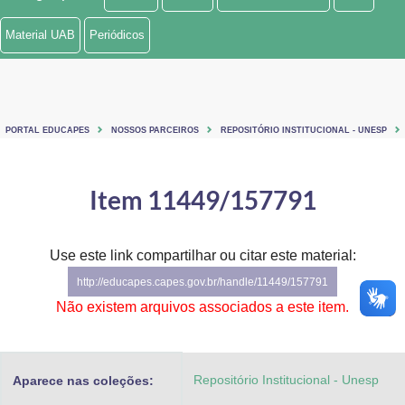
Ministério de Minas e Energia
Material UAB
Periódicos
Ministério da Ciência, Tecnologia, Inovações e Comunicações
Ministério do Meio Ambiente
PORTAL EDUCAPES
NOSSOS PARCEIROS
REPOSITÓRIO INSTITUCIONAL - UNESP
Ministério do Turismo
Ministério do Desenvolvimento Regional
Item 11449/157791
Controladoria-Geral da União
Use este link compartilhar ou citar este material:
Ministério da Mulher, da Família e dos Direitos Humanos
http://educapes.capes.gov.br/handle/11449/157791
Secretaria-Geral
Não existem arquivos associados a este item.
Secretaria de Governo
Repositório Institucional - Unesp
Aparece nas coleções:
Gabinete de Segurança Institucional