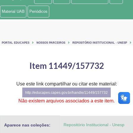
Ministério de Minas e Energia
Material UAB
Periódicos
Ministério da Ciência, Tecnologia, Inovações e Comunicações
Ministério do Meio Ambiente
PORTAL EDUCAPES
NOSSOS PARCEIROS
REPOSITÓRIO INSTITUCIONAL - UNESP
Ministério do Turismo
Ministério do Desenvolvimento Regional
Item 11449/157732
Controladoria-Geral da União
Use este link compartilhar ou citar este material:
Ministério da Mulher, da Família e dos Direitos Humanos
http://educapes.capes.gov.br/handle/11449/157732
Secretaria-Geral
Não existem arquivos associados a este item.
Secretaria de Governo
Repositório Institucional - Unesp
Aparece nas coleções:
Gabinete de Segurança Institucional