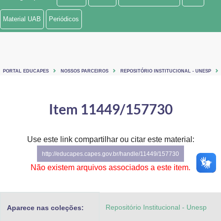
Ministério de Minas e Energia
Material UAB
Periódicos
Ministério da Ciência, Tecnologia, Inovações e Comunicações
Ministério do Meio Ambiente
PORTAL EDUCAPES
NOSSOS PARCEIROS
REPOSITÓRIO INSTITUCIONAL - UNESP
Ministério do Turismo
Ministério do Desenvolvimento Regional
Item 11449/157730
Controladoria-Geral da União
Use este link compartilhar ou citar este material:
Ministério da Mulher, da Família e dos Direitos Humanos
http://educapes.capes.gov.br/handle/11449/157730
Secretaria-Geral
Não existem arquivos associados a este item.
Secretaria de Governo
Repositório Institucional - Unesp
Aparece nas coleções:
Gabinete de Segurança Institucional