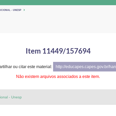
UCIONAL - UNESP
Item 11449/157694
tilhar ou citar este material:
http://educapes.capes.gov.br/h
Não existem arquivos associados a este item.
cional - Unesp