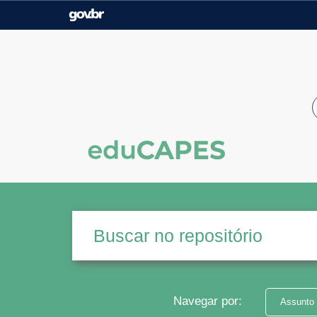
Casa Civil
Ministério da Justiça e
Segurança Pública
Ministério da Agricultura,
Ministério da Educação
Pecuária e Abastecimento
Ministério do Meio Ambiente
Ministério do Turismo
Secretaria de Governo
Gabinete de Segurança
Institucional
Navegar por:
Assunto