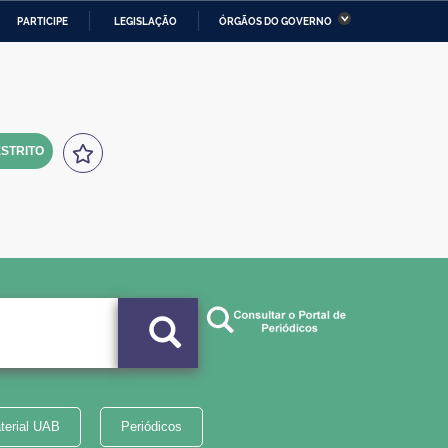
PARTICIPE
LEGISLAÇÃO
ÓRGÃOS DO GOVERNO
stério da Economia
Ministério da Infraestrutura
stério de Minas e Energia
Ministério da Ciência,
Tecnologia, Inovações e
Comunicações
STRITO
tério da Mulher, da Família
Secretaria-Geral
s Direitos Humanos
lto
terial UAB
Periódicos