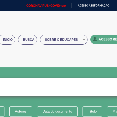
CORONAVÍRUS (COVID-19)
ACESSO À INFORMAÇÃO
Ministério da Defesa
Ministério das Relações
Mini
IR
Exteriores
PARA
O
Ministério da Cidadania
Ministério da Saúde
Mini
CONTEÚDO
ACESSO RE
INICIO
BUSCA
SOBRE O EDUCAPES
Ministério do Desenvolvimento
Controladoria-Geral da União
Minis
Regional
e do
Advocacia-Geral da União
Banco Central do Brasil
Plana
Autores
Data do documento
Título
Ma