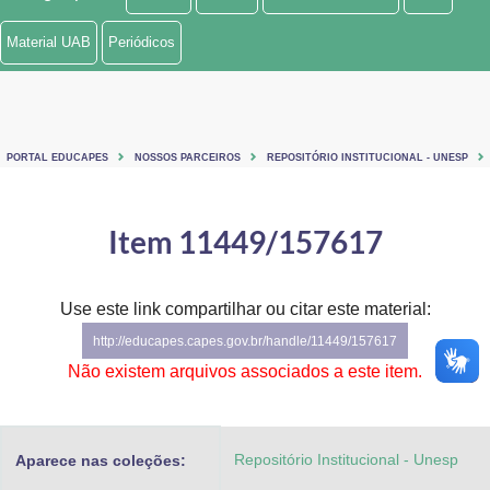
Ministério de Minas e Energia
Material UAB
Periódicos
Ministério da Ciência, Tecnologia, Inovações e Comunicações
Ministério do Meio Ambiente
PORTAL EDUCAPES
NOSSOS PARCEIROS
REPOSITÓRIO INSTITUCIONAL - UNESP
Ministério do Turismo
Ministério do Desenvolvimento Regional
Item 11449/157617
Controladoria-Geral da União
Use este link compartilhar ou citar este material:
Ministério da Mulher, da Família e dos Direitos Humanos
http://educapes.capes.gov.br/handle/11449/157617
Secretaria-Geral
Não existem arquivos associados a este item.
Secretaria de Governo
Repositório Institucional - Unesp
Aparece nas coleções:
Gabinete de Segurança Institucional