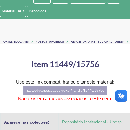
Ministério de Minas e Energia
Material UAB
Periódicos
Ministério da Ciência, Tecnologia, Inovações e Comunicações
Ministério do Meio Ambiente
PORTAL EDUCAPES
NOSSOS PARCEIROS
REPOSITÓRIO INSTITUCIONAL - UNESP
Ministério do Turismo
Ministério do Desenvolvimento Regional
Item 11449/15756
Controladoria-Geral da União
Use este link compartilhar ou citar este material:
Ministério da Mulher, da Família e dos Direitos Humanos
http://educapes.capes.gov.br/handle/11449/15756
Secretaria-Geral
Não existem arquivos associados a este item.
Secretaria de Governo
Repositório Institucional - Unesp
Aparece nas coleções:
Gabinete de Segurança Institucional